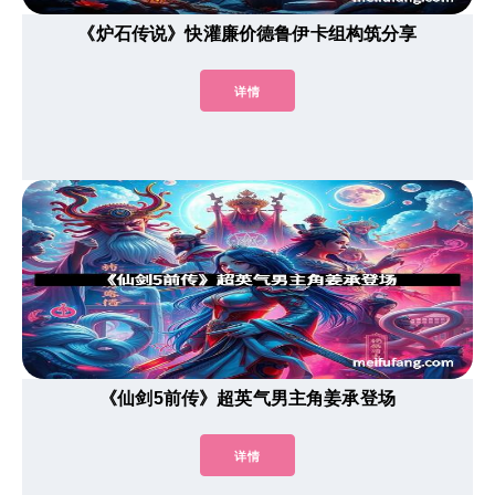
《炉石传说》快灌廉价德鲁伊卡组构筑分享
详情
《仙剑5前传》超英气男主角姜承登场
详情