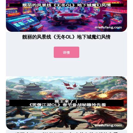
靓丽的风景线《无冬OL》地下城魔幻风情
详情